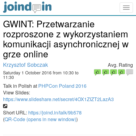
Togg
navig
GWINT: Przetwarzanie
rozproszone z wykorzystaniem
komunikacji asynchronicznej w
grze online
Krzysztof Sobczak
Avg. Rating
Saturday 1 October 2016 from 10:30 to
11:30
Talk in Polish at
PHPCon Poland 2016
View Slides:
https://www.slideshare.net/secret/4OX1ZIZT2LazA3
Short URL:
https://joind.in/talk/9b578
(
QR-Code (opens in new window)
)