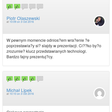
Piotr Olaszewski
at
10:09 on 3 Oct 2016
W pewnym momencie odnios?em wra?enie ?e
poprzestawia?y si? slajdy w prezentacji. Ci??ko by?o
zrozumie? klucz przedstawianych technologi.
Bardzo fajny prezentuj?cy.
Michał Lipek
at
10:10 on 3 Oct 2016