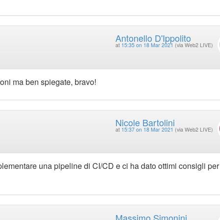
Antonello D'Ippolito
at
15:35 on 18 Mar 2021
(via Web2 LIVE)
ioni ma ben spiegate, bravo!
Nicole Bartolini
at
15:37 on 18 Mar 2021
(via Web2 LIVE)
lementare una pipeline di CI/CD e ci ha dato ottimi consigli per
Massimo Simonini