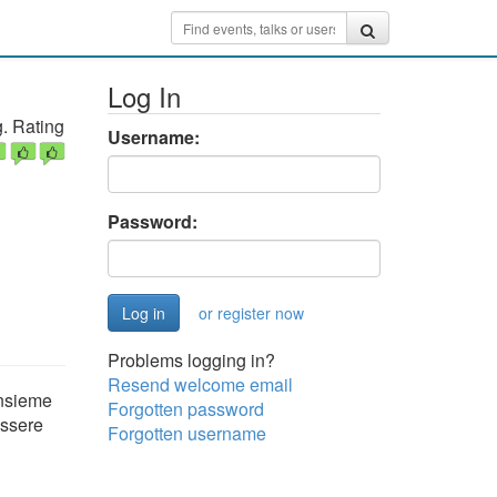
Log In
. Rating
Username:
Password:
or register now
Problems logging in?
Resend welcome email
insieme
Forgotten password
essere
Forgotten username