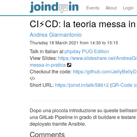
Events
About
Login
CI⚡CD: la teoria messa in
Andrea Giannantonio
Thursday 18 March 2021 from 14:30 to 15:15
Talk in Italian at
phpday PUG Edition
View Slides:
https://www.slideshare.net/AndreaGi
messa-in-pratica
Checkout the code:
https://github.com/JellyBellyD
Short URL:
https://joind.in/talk/58612
(
QR-Code (o
Dopo una piccola introduzione su queste belliss
una GitLab Pipeline in grado di buildare e testare 
deployato tramite Ansible.
Comments