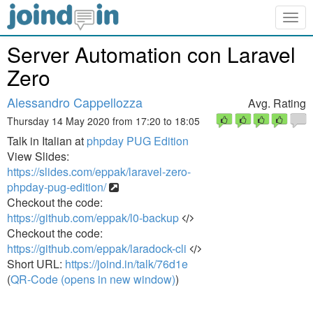
Togg
navig
Server Automation con Laravel
Zero
Alessandro Cappellozza
Avg. Rating
Thursday 14 May 2020 from 17:20 to 18:05
Talk in Italian at
phpday PUG Edition
View Slides:
https://slides.com/eppak/laravel-zero-
phpday-pug-edition/
Checkout the code:
https://github.com/eppak/l0-backup
Checkout the code:
https://github.com/eppak/laradock-cli
Short URL:
https://joind.in/talk/76d1e
(
QR-Code (opens in new window)
)