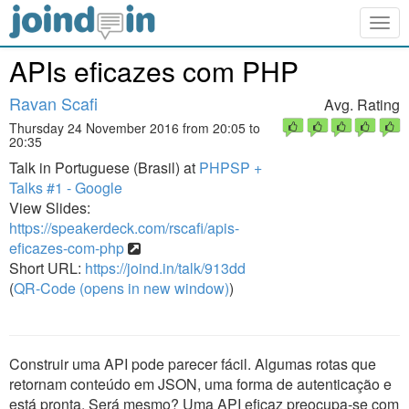
Togg
navig
APIs eficazes com PHP
Ravan Scafi
Avg. Rating
Thursday 24 November 2016 from 20:05 to
20:35
Talk in Portuguese (Brasil) at
PHPSP +
Talks #1 - Google
View Slides:
https://speakerdeck.com/rscafi/apis-
eficazes-com-php
Short URL:
https://joind.in/talk/913dd
(
QR-Code (opens in new window)
)
Construir uma API pode parecer fácil. Algumas rotas que
retornam conteúdo em JSON, uma forma de autenticação e
está pronta. Será mesmo? Uma API eficaz preocupa-se com