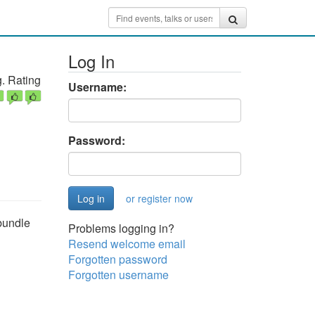
Log In
. Rating
Username:
Password:
or register now
 bundle
Problems logging in?
Resend welcome email
Forgotten password
Forgotten username