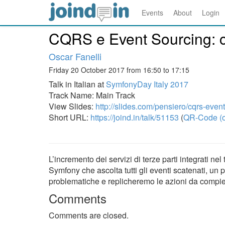
Events
About
Login
CQRS e Event Sourcing: ch
Oscar Fanelli
Friday 20 October 2017 from 16:50 to 17:15
Talk in Italian at
SymfonyDay Italy 2017
Track Name: Main Track
View Slides:
http://slides.com/pensiero/cqrs-even
Short URL:
https://joind.in/talk/51153
(
QR-Code (o
L’incremento dei servizi di terze parti integrati ne
Symfony che ascolta tutti gli eventi scatenati, u
problematiche e replicheremo le azioni da compiere
Comments
Comments are closed.