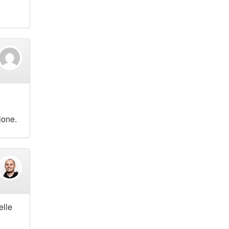
ione.
elle