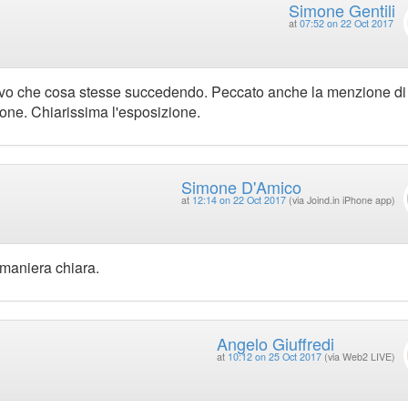
Simone Gentili
at
07:52 on 22 Oct 2017
apivo che cosa stesse succedendo. Peccato anche la menzione di
ione. Chiarissima l'esposizione.
Simone D'Amico
at
12:14 on 22 Oct 2017
(via Joind.in iPhone app)
maniera chiara.
Angelo Giuffredi
at
10:12 on 25 Oct 2017
(via Web2 LIVE)