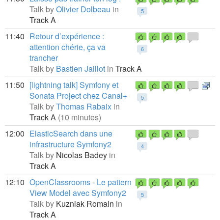
Talk by
Olivier Dolbeau
in
5
Track A
11:40
Retour d’expérience :
attention chérie, ça va
6
trancher
Talk by
Bastien Jaillot
in
Track A
11:50
[lightning talk] Symfony et
Sonata Project chez Canal+
5
Talk by
Thomas Rabaix
in
Track A
(10 minutes)
12:00
ElasticSearch dans une
infrastructure Symfony2
4
Talk by
Nicolas Badey
in
Track A
12:10
OpenClassrooms - Le pattern
View Model avec Symfony2
5
Talk by
Kuzniak Romain
in
Track A