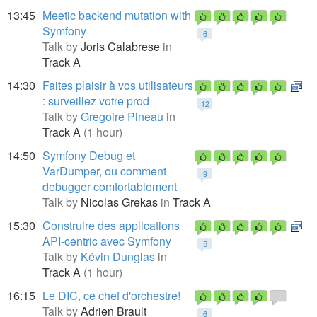
13:45
Meetic backend mutation with
Symfony
6
Talk by
Joris Calabrese
in
Track A
14:30
Faites plaisir à vos utilisateurs
: surveillez votre prod
12
Talk by
Gregoire Pineau
in
Track A
(1 hour)
14:50
Symfony Debug et
VarDumper, ou comment
9
debugger comfortablement
Talk by
Nicolas Grekas
in
Track A
15:30
Construire des applications
API-centric avec Symfony
5
Talk by
Kévin Dunglas
in
Track A
(1 hour)
16:15
Le DIC, ce chef d'orchestre!
Talk by
Adrien Brault
6