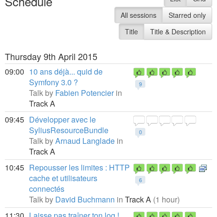
Schedule
All sessions
Starred only
Title
Title & Description
Thursday 9th April 2015
09:00
10 ans déjà... quid de
Symfony 3.0 ?
9
Talk by
Fabien Potencier
in
Track A
09:45
Développer avec le
SyliusResourceBundle
0
Talk by
Arnaud Langlade
in
Track A
10:45
Repousser les limites : HTTP
cache et utilisateurs
6
connectés
Talk by
David Buchmann
in
Track A
(1 hour)
11:30
Laisse pas traîner ton log !