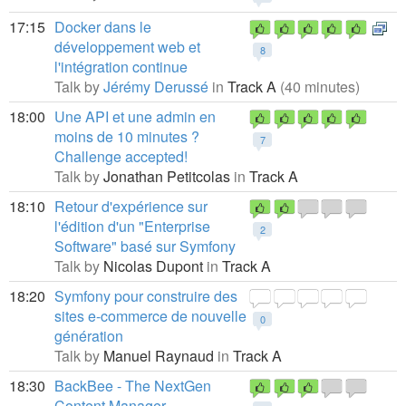
17:15
Docker dans le
développement web et
8
l'intégration continue
Talk by
Jérémy Derussé
in
Track A
(40 minutes)
18:00
Une API et une admin en
moins de 10 minutes ?
7
Challenge accepted!
Talk by
Jonathan Petitcolas
in
Track A
18:10
Retour d'expérience sur
l'édition d'un "Enterprise
2
Software" basé sur Symfony
Talk by
Nicolas Dupont
in
Track A
18:20
Symfony pour construire des
sites e-commerce de nouvelle
0
génération
Talk by
Manuel Raynaud
in
Track A
18:30
BackBee - The NextGen
Content Manager