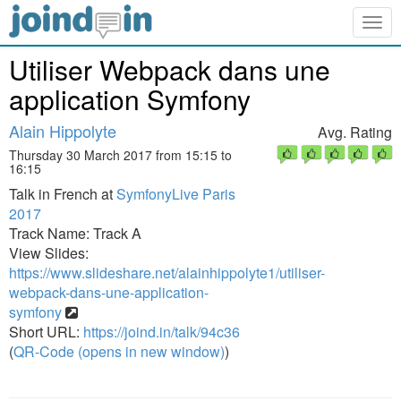
Togg
navig
Utiliser Webpack dans une
application Symfony
Alain Hippolyte
Avg. Rating
Thursday 30 March 2017 from 15:15 to
16:15
Talk in French at
SymfonyLive Paris
2017
Track Name: Track A
View Slides:
https://www.slideshare.net/alainhippolyte1/utiliser-
webpack-dans-une-application-
symfony
Short URL:
https://joind.in/talk/94c36
(
QR-Code (opens in new window)
)