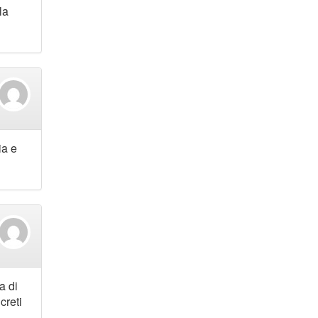
la
ia e
a di
creti