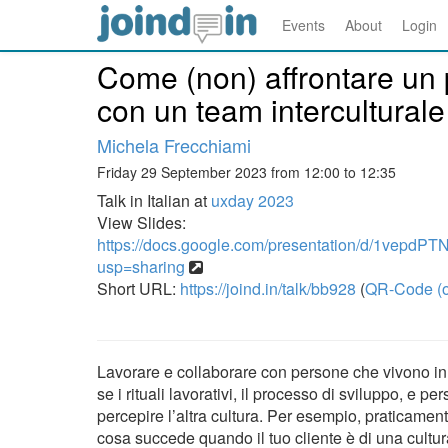
Events
About
Login
Come (non) affrontare un p
con un team interculturale
Michela Frecchiami
Friday 29 September 2023 from 12:00 to 12:35
Talk in Italian at
uxday 2023
View Slides:
https://docs.google.com/presentation/d/1ve
usp=sharing
Short URL:
https://joind.in/talk/bb928
(
QR-Code (o
Lavorare e collaborare con persone che vivono in 
se i rituali lavorativi, il processo di sviluppo, e pe
percepire l’altra cultura. Per esempio, praticament
cosa succede quando il tuo cliente è di una cultu