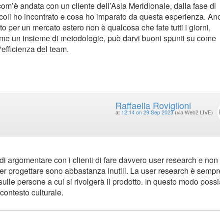
com’è andata con un cliente dell’Asia Meridionale, dalla fase di
tacoli ho incontrato e cosa ho imparato da questa esperienza. An
to per un mercato estero non è qualcosa che fate tutti i giorni,
come un insieme di metodologie, può darvi buoni spunti su come
'efficienza del team.
Raffaella Roviglioni
at
12:14 on 29 Sep 2023
(via Web2 LIVE)
i argomentare con i clienti di fare davvero user research e non
er progettare sono abbastanza inutili. La user research è sempr
ulle persone a cui si rivolgerà il prodotto. In questo modo pos
contesto culturale.