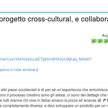
rogetto cross-cultural, e collabor
Avg
pdPTN0wiCyvnVkH02a2uJsETg65m9HX0zU9jKaq_M/edit?
pens in new window)
)
altri paesi occidentali è di per sé un’esperienza che arricchisc
rsino il processo creativo sono gli stessi, ci sono dei dettagli che 
e tutti (tranne chi vive in Italia) amano la pizza all’ananas 😄 
ra completamente diversa, e devi sviluppare un prodotto per un