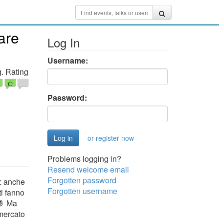
are
Log In
Username:
. Rating
Password:
or register now
Problems logging in?
Resend welcome email
Forgotten password
e: anche
Forgotten username
ti fanno
🍍 Ma
 mercato