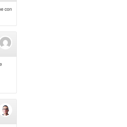
ne con
e