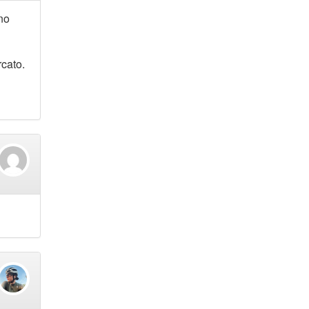
no
rcato.