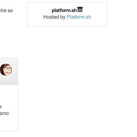
che se
Hosted by
Platform.sh
e
siamo