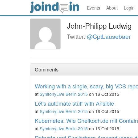
Events
About
Login
John-Philipp Ludwig
Twitter:
@CptLausebaer
Comments
Working with a single, scary, big VCS repo
at
SymfonyLive Berlin 2015
on 16 Oct 2015
Let's automate stuff with Ansible
at
SymfonyLive Berlin 2015
on 16 Oct 2015
Kubernetes: Wie Chefkoch.de mit Containe
at
SymfonyLive Berlin 2015
on 16 Oct 2015
Robuste und Skalierbare Anwendungen du