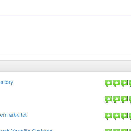
sitory
rn arbeitet
rch Verteilte Systeme