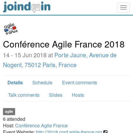
Togg
navig
Conférence Agile France 2018
14 - 15 Jun 2018 at
Porte Jaune, Avenue de
Nogent, 75012 Paris, France
Details
Schedule
Event comments
Talk comments
Slides
Hosts
agile
6
attended
Host:
Conférence Agile France
Event Website:
http://2018.conf.agile-france.org