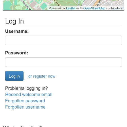
Powered by
Leaflet
— ©
OpenStreetMap
contributors
Log In
Username:
Password:
or register now
Problems logging in?
Resend welcome email
Forgotten password
Forgotten username