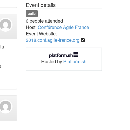
Event details
agile
6 people attended
Host:
Conférence Agile France
Event Website:
2018.conf.agile-france.org
 la
Hosted by
Platform.sh
e