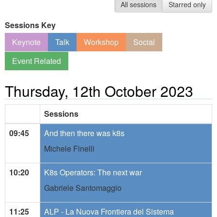
All sessions
Starred only
Sessions Key
Keynote
Talk
Workshop
Social
Event Related
Thursday, 12th October 2023
Sessions
09:45
And then there was k8s
Michele Finelli
10:20
K8s Operators: The next war
Gabriele Santomaggio
11:25
ALP - La Nuova Frontiera del Sistema