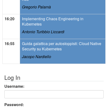
Gregorio Palamà
16:20
Implementing Chaos Engineering in
Kubernetes
Antonio Turibbio Liccardi
16:55
Guida galattica per autostoppisti: Cloud Native
Security su Kubernetes
Jacopo Nardiello
Log In
Username:
Password: