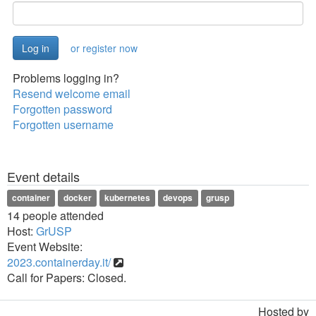
or register now
Problems logging in?
Resend welcome email
Forgotten password
Forgotten username
Event details
container
docker
kubernetes
devops
grusp
14 people attended
Host:
GrUSP
Event Website:
2023.containerday.it/
Call for Papers: Closed.
Hosted by