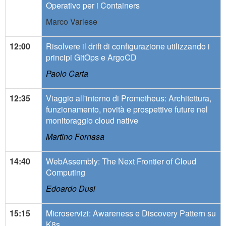
Operativo per i Containers
Marco Varlese
12:00
Risolvere il drift di configurazione utilizzando i
principi GitOps e ArgoCD
Paolo Carta
12:35
Viaggio all'interno di Prometheus: Architettura,
funzionamento, novità e prospettive future nel
monitoraggio cloud native
Martino Fornasa
14:40
WebAssembly: The Next Frontier of Cloud
Computing
Edoardo Dusi
15:15
Microservizi: Awareness e Discovery Pattern su
K8s