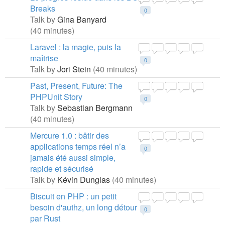
Breaks
0
Talk by
Gina Banyard
(40 minutes)
Laravel : la magie, puis la
maîtrise
0
Talk by
Jori Stein
(40 minutes)
Past, Present, Future: The
PHPUnit Story
0
Talk by
Sebastian Bergmann
(40 minutes)
Mercure 1.0 : bâtir des
applications temps réel n’a
0
jamais été aussi simple,
rapide et sécurisé
Talk by
Kévin Dunglas
(40 minutes)
Biscuit en PHP : un petit
besoin d'authz, un long détour
0
par Rust