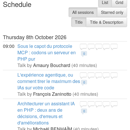
Schedule
List
Grid
All sessions
Starred only
Title
Title & Description
Thursday 8th October 2026
09:00
Sous le capot du protocole
MCP : codons un serveur en
0
PHP pur
Talk by
Amaury Bouchard
(40 minutes)
L'expérience agentique, ou
comment tirer le maximum des
0
IAs sur votre code
Talk by
François Zaninotto
(40 minutes)
Architecturer un assistant IA
en PHP : deux ans de
0
décisions, d'erreurs et
d'améliorations
Talk by
Michaël BENHAÏM
(40 minutes)