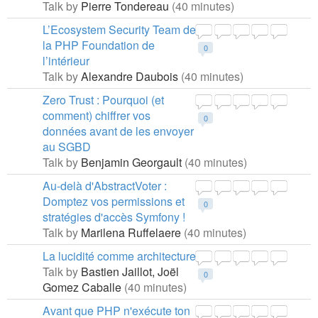
Talk by
Pierre Tondereau
(40 minutes)
L’Ecosystem Security Team de
la PHP Foundation de
0
l’intérieur
Talk by
Alexandre Daubois
(40 minutes)
Zero Trust : Pourquoi (et
comment) chiffrer vos
0
données avant de les envoyer
au SGBD
Talk by
Benjamin Georgault
(40 minutes)
Au-delà d'AbstractVoter :
Domptez vos permissions et
0
stratégies d'accès Symfony !
Talk by
Marilena Ruffelaere
(40 minutes)
La lucidité comme architecture
Talk by
Bastien Jaillot,
Joël
0
Gomez Caballe
(40 minutes)
Avant que PHP n'exécute ton