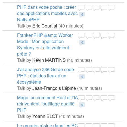
PHP dans votre poche : créer
des applications mobiles avec
0
NativePHP
Talk by
Eric Courtial
(40 minutes)
FrankenPHP &amp; Worker
Mode : Mon application
0
Symfony est-elle vraiment
prête ?
Talk by
Kévin MARTINS
(40 minutes)
J'ai analysé 236 Go de code
PHP : état des lieux d'un
0
écosystème
Talk by
Jean-François Lépine
(40 minutes)
Mago, ou comment Rust et l'IA
réinventent l'outillage qualité
0
PHP
Talk by
Yoann BLOT
(40 minutes)
Le progrès réside dans les BC