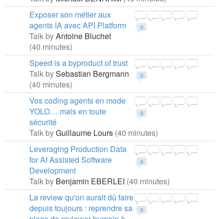
Exposer son métier aux
agents IA avec API Platform
0
Talk by
Antoine Bluchet
(40 minutes)
Speed is a byproduct of trust
Talk by
Sebastian Bergmann
0
(40 minutes)
Vos coding agents en mode
YOLO… mais en toute
0
sécurité
Talk by
Guillaume Lours
(40 minutes)
Leveraging Production Data
for AI Assisted Software
0
Development
Talk by
Benjamin EBERLEI
(40 minutes)
La review qu'on aurait dû faire
depuis toujours : reprendre sa
0
place de reviewer humain à