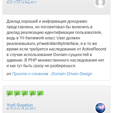
at
21:17 on 12 Aug 2017
Доклад хороший и информация доходчиво
представлена, но посоветовал бы включить в
доклад реализацию идентификации пользователя,
ведь в Yii framework класс User должен
реализовывать yii\web\IdentityInterface, и в то же
время если требуется наследование от ActiveRecord
в случае использования Domain-сущностей в
админке. В PHP множественного наследования нет
и как тут быть сразу не разберешься.
on
Просто о сложном - Domain Driven Design
Yurii Svystun
at
15:10 on 18 Jun 2017