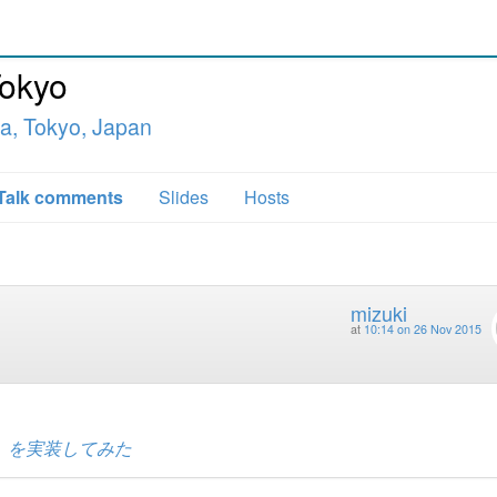
Tokyo
a, Tokyo, Japan
Talk comments
Slides
Hosts
mizuki
at
10:14 on 26 Nov 2015
」を実装してみた