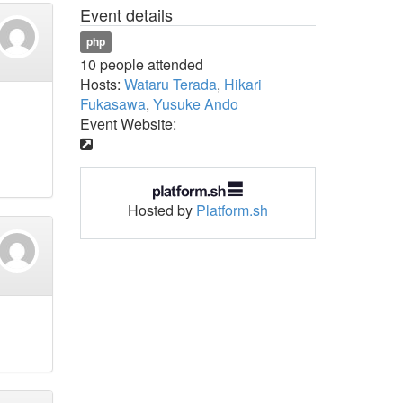
Event details
php
10 people attended
Hosts:
Wataru Terada
,
Hikari
Fukasawa
,
Yusuke Ando
Event Website:
Hosted by
Platform.sh