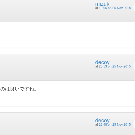
mizuki
at
10:06 on 26 Nov 2015
decoy
at
23:53 on 25 Nov 2015
うのは良いですね。
decoy
at
23:48 on 25 Nov 2015