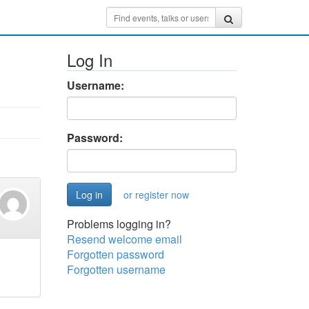
Log In
Username:
Password:
or register now
Problems logging in?
Resend welcome email
Forgotten password
Forgotten username