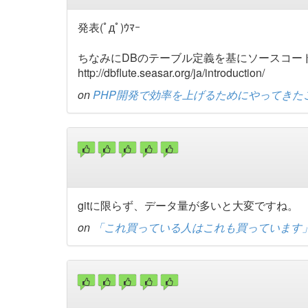
発表(ﾟдﾟ)ｳﾏｰ
ちなみにDBのテーブル定義を基にソースコード
http://dbflute.seasar.org/ja/introduction/
on
PHP開発で効率を上げるためにやってきた
gitに限らず、データ量が多いと大変ですね。
on
「これ買っている人はこれも買っています