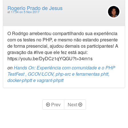
Rogerio Prado de Jesus
at
17:34 on 5 Nov 2017
O Rodrigo arrebentou compartilhando sua experiência
com os testes no PHP, e mesmo não estando presente
de forma presencial, ajudou demais os participantes! A
gravação da #live que ele fez está aqui:
https://youtu.be/DyDCz1qYQGU?t=34m1s
on
Hands On: Experiência com comunidade e o PHP
TestFest , GCOV/LCOV, php-src e ferramentas phtt,
docker-phptt e vagrant-phptt
Prev
Next