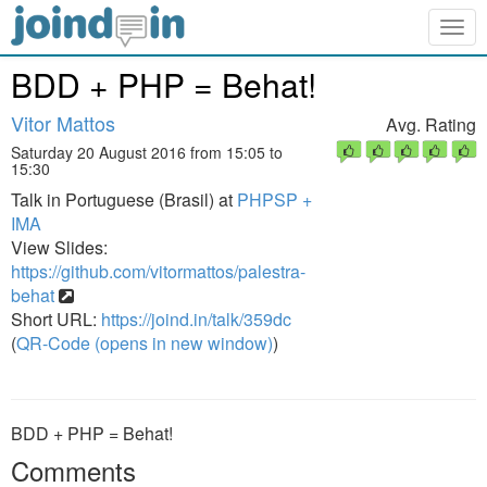
Togg
navig
BDD + PHP = Behat!
Vitor Mattos
Avg. Rating
Saturday 20 August 2016 from 15:05 to
15:30
Talk in Portuguese (Brasil) at
PHPSP +
IMA
View Slides:
https://github.com/vitormattos/palestra-
behat
Short URL:
https://joind.in/talk/359dc
(
QR-Code (opens in new window)
)
BDD + PHP = Behat!
Comments