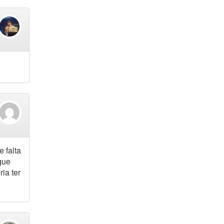
 falta
que
ia ter