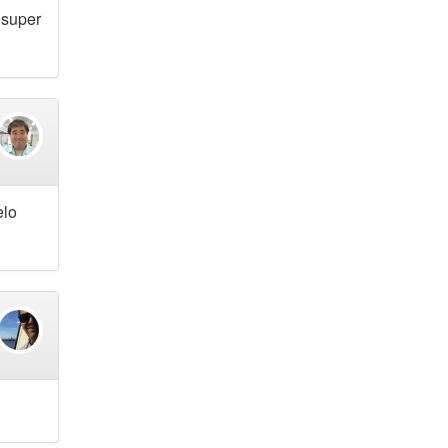
 super
elo