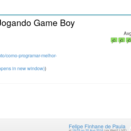
 Jogando Game Boy
Avg
outo/como-programar-melhor-
pens in new window)
)
Felipe Finhane de Paula
at
19:03 on 20 Aug 2016
(via Web2 LIVE)