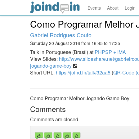
Events
About
Login
Como Programar Melhor
Gabriel Rodrigues Couto
Saturday 20 August 2016 from 16:45 to 17:35
Talk in Portuguese (Brasil) at
PHPSP + IMA
View Slides:
http://www.slideshare.net/gabrielrc
jogando-game-boy
Short URL:
https://joind.in/talk/32aa5
(
QR-Code (o
Como Programar Melhor Jogando Game Boy
Comments
Comments are closed.