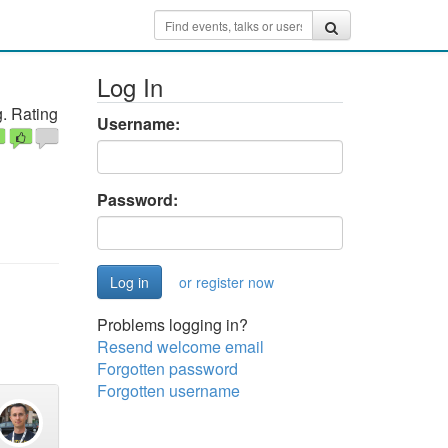
Log In
. Rating
Username:
Password:
or register now
Problems logging in?
Resend welcome email
Forgotten password
Forgotten username