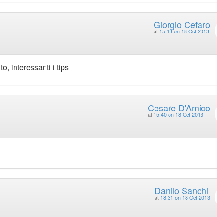
Giorgio Cefaro
at
15:13 on 18 Oct 2013
o, interessanti i tips
Cesare D'Amico
at
15:40 on 18 Oct 2013
Danilo Sanchi
at
18:31 on 18 Oct 2013