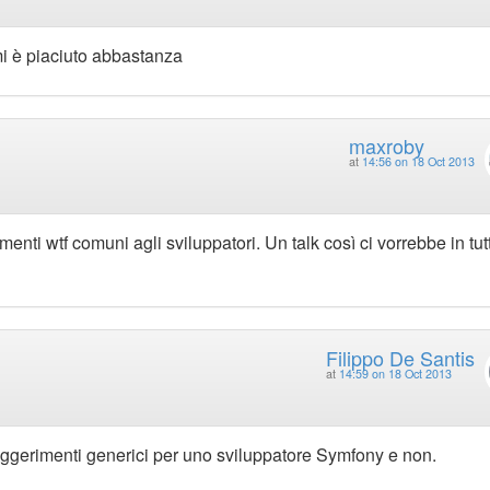
mi è piaciuto abbastanza
maxroby
at
14:56 on 18 Oct 2013
nti wtf comuni agli sviluppatori. Un talk così ci vorrebbe in tut
Filippo De Santis
at
14:59 on 18 Oct 2013
 suggerimenti generici per uno sviluppatore Symfony e non.