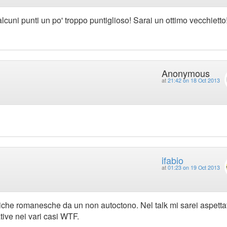
alcuni punti un po' troppo puntiglioso! Sarai un ottimo vecchietto!
Anonymous
at
21:42 on 18 Oct 2013
ifabio
at
01:23 on 19 Oct 2013
piche romanesche da un non autoctono. Nel talk mi sarei aspetta
ive nei vari casi WTF.