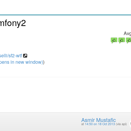
ymfony2
Avg
lli/sf2-wtf
pens in new window)
)
Asmir Mustafic
at
14:50 on 18 Oct 2013
(via api)