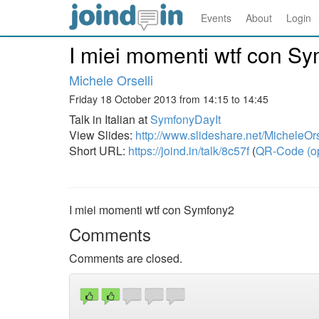
Events
About
Login
I miei momenti wtf con S
Michele Orselli
Friday 18 October 2013 from 14:15 to 14:45
Talk in Italian at
SymfonyDayIt
View Slides:
http://www.slideshare.net/MicheleOrse
Short URL:
https://joind.in/talk/8c57f
(
QR-Code (o
I miei momenti wtf con Symfony2
Comments
Comments are closed.