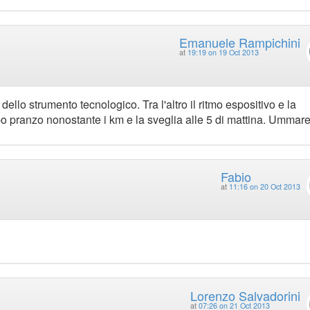
Emanuele Rampichini
at
19:19 on 19 Oct 2013
dello strumento tecnologico. Tra l'altro il ritmo espositivo e la
po pranzo nonostante i km e la sveglia alle 5 di mattina. Ummarel
Fabio
at
11:16 on 20 Oct 2013
Lorenzo Salvadorini
at
07:26 on 21 Oct 2013