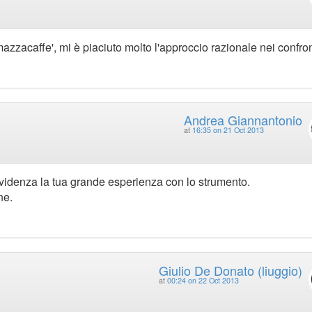
azzacaffe', mi è piaciuto molto l'approccio razionale nei confron
Andrea Giannantonio
at
16:35 on 21 Oct 2013
 evidenza la tua grande esperienza con lo strumento.
ne.
Giulio De Donato (liuggio)
at
00:24 on 22 Oct 2013