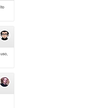
lto
 uso,