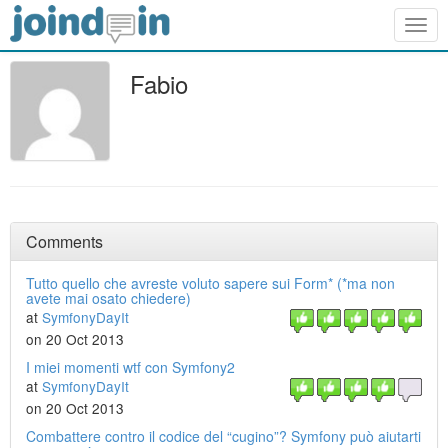
Togg
navig
Fabio
Comments
Tutto quello che avreste voluto sapere sui Form* (*ma non
avete mai osato chiedere)
at
SymfonyDayIt
on 20 Oct 2013
I miei momenti wtf con Symfony2
at
SymfonyDayIt
on 20 Oct 2013
Combattere contro il codice del “cugino”? Symfony può aiutarti