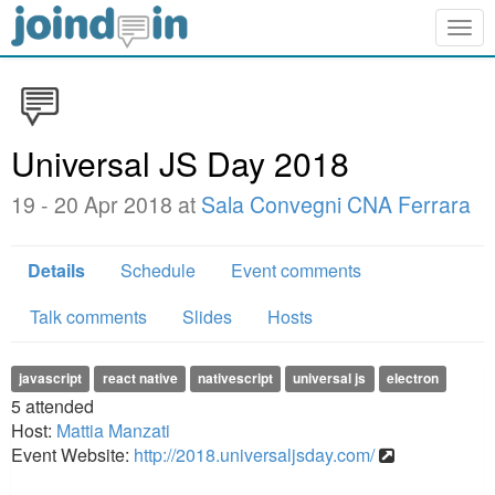
Togg
navig
Universal JS Day 2018
19 - 20 Apr 2018 at
Sala Convegni CNA Ferrara
Details
Schedule
Event comments
Talk comments
Slides
Hosts
javascript
react native
nativescript
universal js
electron
5
attended
Host:
Mattia Manzati
Event Website:
http://2018.universaljsday.com/