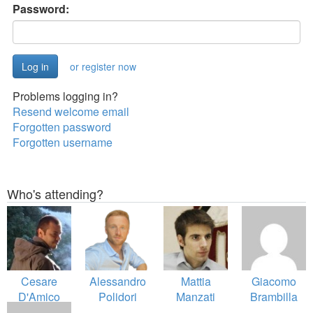
Password:
or register now
Problems logging in?
Resend welcome email
Forgotten password
Forgotten username
Who's attending?
Cesare
Alessandro
Mattia
Giacomo
D'Amico
Polidori
Manzati
Brambilla