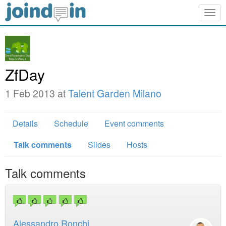
Togg
navig
ZfDay
1 Feb 2013 at
Talent Garden Milano
Details
Schedule
Event comments
Talk comments
Slides
Hosts
Talk comments
Alessandro Ronchi