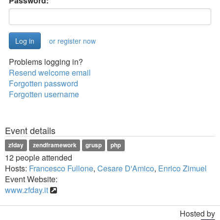
Password:
or register now
Problems logging in?
Resend welcome email
Forgotten password
Forgotten username
Event details
zfday
zendframework
grusp
php
12 people attended
Hosts:
Francesco Fullone
,
Cesare D'Amico
,
Enrico Zimuel
Event Website:
www.zfday.it
Hosted by