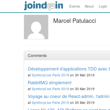
Events
About
Login
Marcel Patulacci
Comments
Développement d'applications TDD avec Sy
at
SymfonyLive Paris 2019
on 30 Mar 2019
RabbitMQ simplement
at
SymfonyLive Paris 2019
on 30 Mar 2019
Voyage au coeur de React-admin, l'admin 
at
SymfonyLive Paris 2019
on 30 Mar 2019
Leçon N° 139, API Platform ce n'est bon 