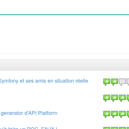
mfony et ses amis en situation réelle
generator d'API Platform
qu'à faire un POC, FAUX !