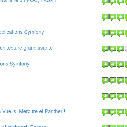
applications Symfony
chitecture grandissante
tions Symfony
Vue.js, Mercure et Panther !
y et Webpack Encore