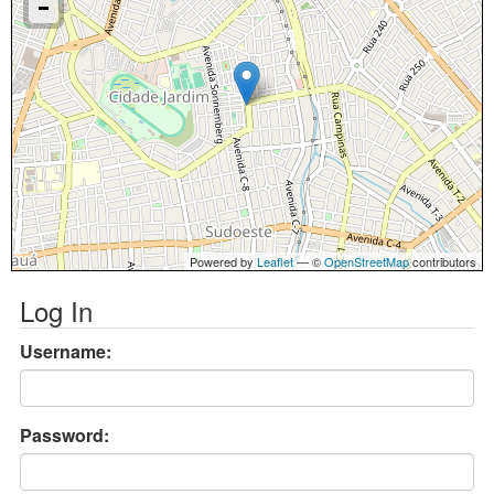
Powered by
Leaflet
— ©
OpenStreetMap
contributors
Log In
Username:
Password: