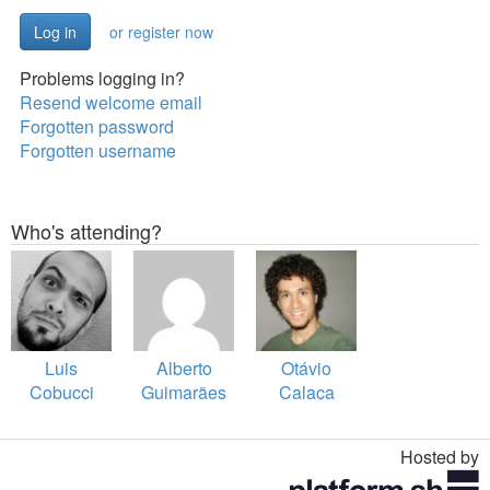
or register now
Problems logging in?
Resend welcome email
Forgotten password
Forgotten username
Who's attending?
Luis
Alberto
Otávio
Cobucci
Guimarães
Calaça
Viana
Hosted by
Toggle