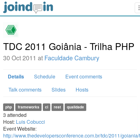
TDC 2011 Goiânia - Trilha PHP
30 Oct 2011 at
Faculdade Cambury
Details
Schedule
Event comments
Talk comments
Slides
Hosts
php
frameworks
ci
rest
qualidade
3
attended
Host:
Luis Cobucci
Event Website:
http://www.thedevelopersconference.com.br/tdc/2011/goiania/t