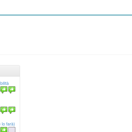
ilità
 lo farà)