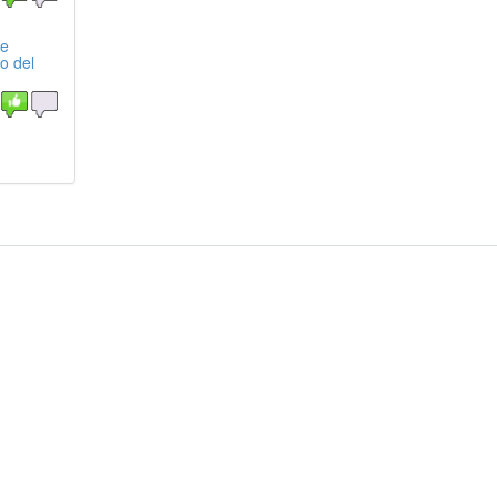
le
o del