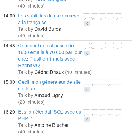
(40 minutes)
14:00
Les subtilités du e-commerce
à la française
0
Talk by
David Buros
(40 minutes)
14:45
Comment on est passé de
1800 emails à 70 000 par jour
0
chez Trustt en 1 mois avec
RabbitMQ
Talk by
Cédric Driaux
(40 minutes)
15:30
Cecil, mon générateur de site
statique
0
Talk by
Arnaud Ligny
(20 minutes)
16:20
Et si on étendait SQL avec du
PHP ?
0
Talk by
Antoine Bluchet
(40 minutes)