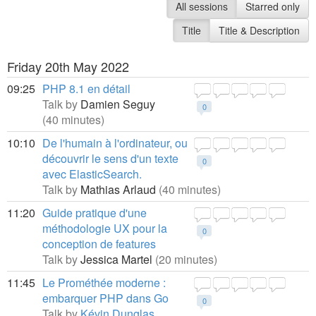
All sessions
Starred only
Title
Title & Description
Friday 20th May 2022
09:25
PHP 8.1 en détail
Talk by
Damien Seguy
0
(40 minutes)
10:10
De l'humain à l'ordinateur, ou
découvrir le sens d'un texte
0
avec ElasticSearch.
Talk by
Mathias Arlaud
(40 minutes)
11:20
Guide pratique d'une
méthodologie UX pour la
0
conception de features
Talk by
Jessica Martel
(20 minutes)
11:45
Le Prométhée moderne :
embarquer PHP dans Go
0
Talk by
Kévin Dunglas