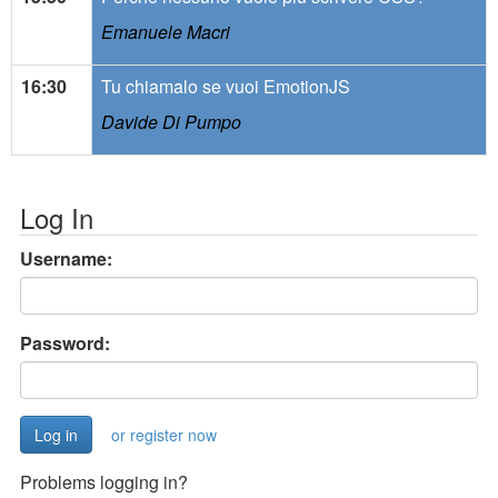
Emanuele Macri
16:30
Tu chiamalo se vuoi EmotionJS
Davide Di Pumpo
Log In
Username:
Password:
or register now
Problems logging in?