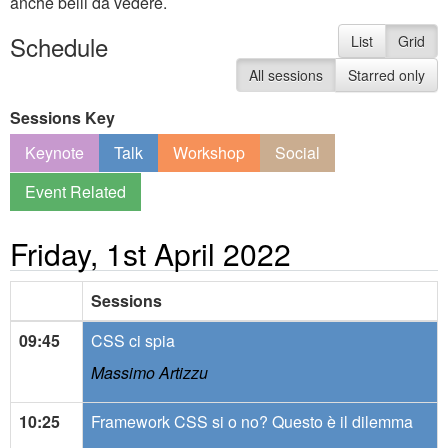
anche belli da vedere.
Schedule
List
Grid
All sessions
Starred only
Sessions Key
Keynote
Talk
Workshop
Social
Event Related
Friday, 1st April 2022
Sessions
09:45
CSS ci spia
Massimo Artizzu
10:25
Framework CSS si o no? Questo è il dilemma