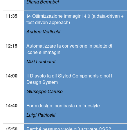
Diana Bernabei
11:35
💫 Ottimizzazione immagini 4.0 (a data-driven +
test-driven approach)
Andrea Verlicchi
12:15
Automatizzare la conversione in palette di
icone e immagini
Miki Lombardi
14:00
Il Diavolo fa gli Styled Components e noi i
Design System
Giuseppe Caruso
14:40
Form design: non basta un freestyle
Luigi Patricelli
15:50
Perché nessuno vuole più scrivere CSS?