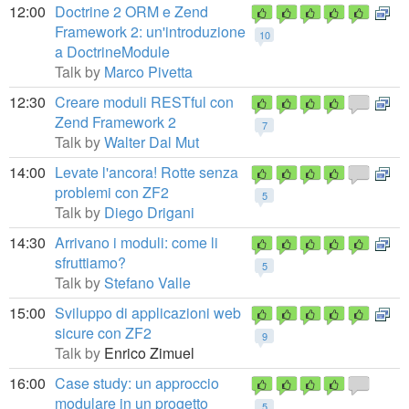
12:00
Doctrine 2 ORM e Zend
Framework 2: un'introduzione
10
a DoctrineModule
Talk by
Marco Pivetta
12:30
Creare moduli RESTful con
Zend Framework 2
7
Talk by
Walter Dal Mut
14:00
Levate l'ancora! Rotte senza
problemi con ZF2
5
Talk by
Diego Drigani
14:30
Arrivano i moduli: come li
sfruttiamo?
5
Talk by
Stefano Valle
15:00
Sviluppo di applicazioni web
sicure con ZF2
9
Talk by
Enrico Zimuel
16:00
Case study: un approccio
modulare in un progetto
5