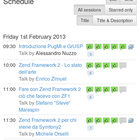
Schedule
All sessions
Starred only
Title
Title & Description
Friday 1st February 2013
09:30
Introduzione PugMi e GrUSP
Talk by
Alessandro Nuzzo
3
10:00
Zend Framework 2 - Lo stato
dell'arte
6
Talk by
Enrico Zimuel
11:00
Fare con Zend Framework 2
ciò che facevo con ZF1
6
Talk by
Stefano "Steve"
Maraspin
11:30
Zend Framework 2 per chi
viene da Symfony2
7
Talk by
Michele Orselli