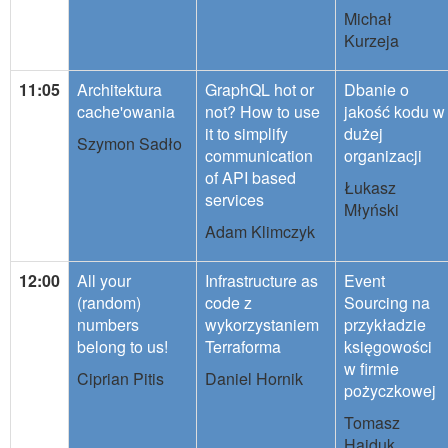
Michał
Kurzeja
11:05
Architektura
GraphQL hot or
Dbanie o
cache'owania
not? How to use
jakość kodu w
it to simplify
dużej
Szymon Sadło
communication
organizacji
of API based
Łukasz
services
Młyński
Adam Klimczyk
12:00
All your
Infrastructure as
Event
(random)
code z
Sourcing na
numbers
wykorzystaniem
przykładzie
belong to us!
Terraforma
księgowości
w firmie
Ciprian Pitis
Daniel Hornik
pożyczkowej
Tomasz
Hajduk