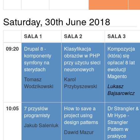
Saturday, 30th June 2018
SALA 1
SALA 2
SALA 3
09:20
Drupal 8 -
Klasyfikacja
Kompozycja
komponenty
obrazów w PHP
(która) się
symfony na
przy użyciu sieci
opłaca! 8 lat
sterydach
neuronowych
ewolucji
Magento
Tomasz
Karol
Wodzikowski
Przybyszewski
Lukasz
Bajsarowicz
10:05
7 przysłów
How to save a
Dr Strangler &
programisty
project using
Mr Hype -
design patterns
Strangler
Jakub Saleniuk
Pattern w
Dawid Mazur
praktyce