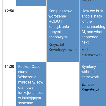
12:50
Kompleksowe
How we built
wdrożenie
a tools stack
RODO i
for the
zarządzania
benchmarking
danymi
AI, and what
osobowymi
happened
next
Krzysztof
Kowalczykiewicz
Michał
Łukaszewski
14:20
Fuckup Case
Symfony
study:
without the
Wdrożenie
framework
mikroserwisów
Tomasz
dla nowej
Kowalczyk
funkcjonalności
w istniejącym
systemie