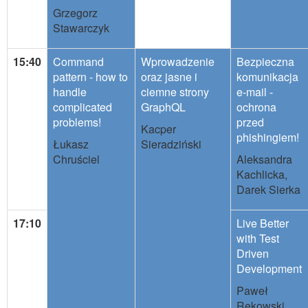
Grzegorz
Stawarczyk
15:40
Command
Wprowadzenie
Bezpieczna
pattern - how to
oraz jasne i
komunikacja
handle
ciemne strony
e-mail -
complicated
GraphQL
ochrona
problems!
przed
Kacper
phishingiem!
Łukasz
Sieradziński
Chruściel
Aleksandra
Kachlicka,
Darek Sierka
17:10
Live Better
with Test
Driven
Development
Paweł
Rekowski