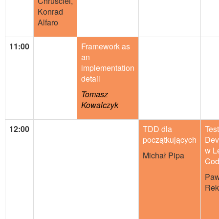
Chruściel,
Konrad
Alfaro
11:00
Framework as
an
implementation
detail
Tomasz
Kowalczyk
12:00
TDD dla
Tes
początkujących
Dev
w L
Michał Pipa
Co
Paw
Rek