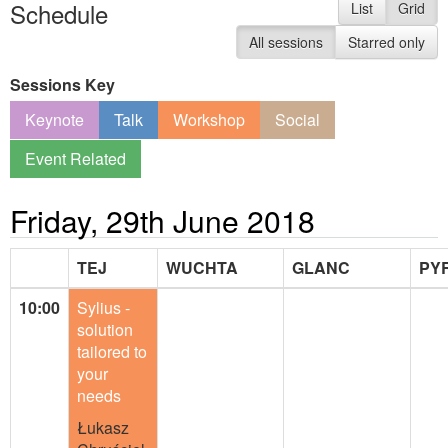
Schedule
List
Grid
All sessions
Starred only
Sessions Key
Keynote
Talk
Workshop
Social
Event Related
Friday, 29th June 2018
TEJ
WUCHTA
GLANC
PY
10:00
Sylius -
solution
tailored to
your
needs
Łukasz