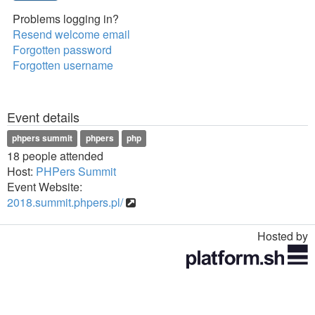
Problems logging in?
Resend welcome email
Forgotten password
Forgotten username
Event details
phpers summit
phpers
php
18 people attended
Host:
PHPers Summit
Event Website:
2018.summit.phpers.pl/
Hosted by
Toggle
navigation