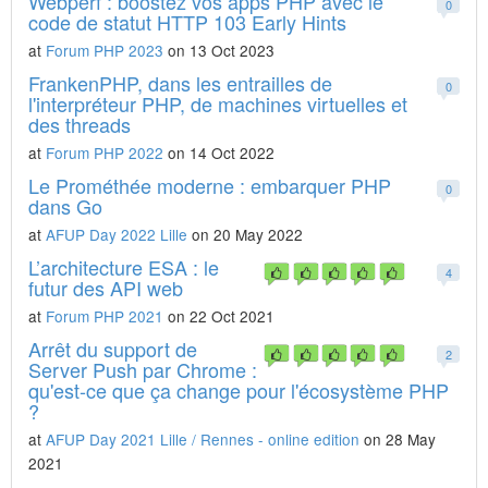
Webperf : boostez vos apps PHP avec le
0
code de statut HTTP 103 Early Hints
at
Forum PHP 2023
on 13 Oct 2023
FrankenPHP, dans les entrailles de
0
l'interpréteur PHP, de machines virtuelles et
des threads
at
Forum PHP 2022
on 14 Oct 2022
Le Prométhée moderne : embarquer PHP
0
dans Go
at
AFUP Day 2022 Lille
on 20 May 2022
L’architecture ESA : le
4
futur des API web
at
Forum PHP 2021
on 22 Oct 2021
Arrêt du support de
2
Server Push par Chrome :
qu'est-ce que ça change pour l'écosystème PHP
?
at
AFUP Day 2021 Lille / Rennes - online edition
on 28 May
2021