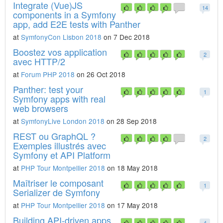
Integrate (Vue)JS
14
components in a Symfony
app, add E2E tests with Panther
at
SymfonyCon Lisbon 2018
on 7 Dec 2018
Boostez vos application
2
avec HTTP/2
at
Forum PHP 2018
on 26 Oct 2018
Panther: test your
1
Symfony apps with real
web browsers
at
SymfonyLive London 2018
on 28 Sep 2018
REST ou GraphQL ?
2
Exemples illustrés avec
Symfony et API Platform
at
PHP Tour Montpellier 2018
on 18 May 2018
Maîtriser le composant
1
Serializer de Symfony
at
PHP Tour Montpellier 2018
on 17 May 2018
Building API-driven apps
4