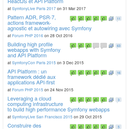
ReactJS et API Platform
at
SymfonyLive Paris 2017
on 31 Mar 2017
Pattern ADR, PSR-7,
11
actions framework-
agnostic et autowiring avec Symfony
at
Forum PHP 2016
on 28 Oct 2016
Building high profile
63
webapps with Symfony
and API Platform
at
SymfonyCon Paris 2015
on 3 Dec 2015
API Platform : un
16
framework dédié aux
applications API-first
at
Forum PHP 2015
on 24 Nov 2015
Leveraging a cloud
3
computing infrastructure
to build high performance Symfony webapps
at
SymfonyLive San Francisco 2015
on 29 Oct 2015
Construire des
5