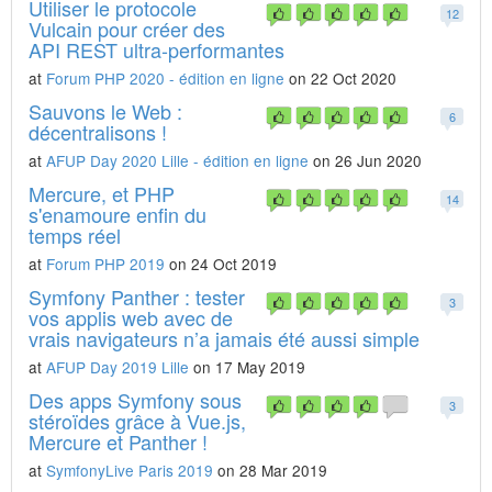
Utiliser le protocole
12
Vulcain pour créer des
API REST ultra-performantes
at
Forum PHP 2020 - édition en ligne
on 22 Oct 2020
Sauvons le Web :
6
décentralisons !
at
AFUP Day 2020 Lille - édition en ligne
on 26 Jun 2020
Mercure, et PHP
14
s'enamoure enfin du
temps réel
at
Forum PHP 2019
on 24 Oct 2019
Symfony Panther : tester
3
vos applis web avec de
vrais navigateurs n’a jamais été aussi simple
at
AFUP Day 2019 Lille
on 17 May 2019
Des apps Symfony sous
3
stéroïdes grâce à Vue.js,
Mercure et Panther !
at
SymfonyLive Paris 2019
on 28 Mar 2019