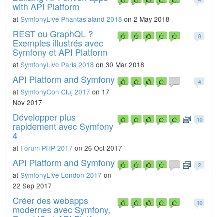
with API Platform
at
SymfonyLive Phantasialand 2018
on 2 May 2018
REST ou GraphQL ?
8
Exemples illustrés avec
Symfony et API Platform
at
SymfonyLive Paris 2018
on 30 Mar 2018
API Platform and Symfony
4
at
SymfonyCon Cluj 2017
on 17
Nov 2017
Développer plus
10
rapidement avec Symfony
4
at
Forum PHP 2017
on 26 Oct 2017
API Platform and Symfony
2
at
SymfonyLive London 2017
on
22 Sep 2017
Créer des webapps
10
modernes avec Symfony,