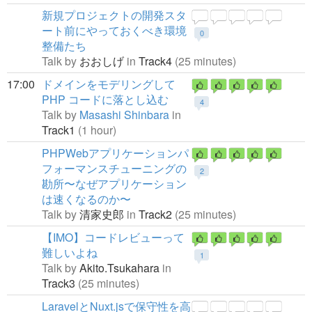
新規プロジェクトの開発スタ
ート前にやっておくべき環境
0
整備たち
Talk by
おおしげ
in
Track4
(25 minutes)
17:00
ドメインをモデリングして
PHP コードに落とし込む
4
Talk by
Masashi Shinbara
in
Track1
(1 hour)
PHPWebアプリケーションパ
フォーマンスチューニングの
2
勘所〜なぜアプリケーション
は速くなるのか〜
Talk by
清家史郎
in
Track2
(25 minutes)
【IMO】コードレビューって
難しいよね
1
Talk by
Akito.Tsukahara
in
Track3
(25 minutes)
LaravelとNuxt.jsで保守性を高