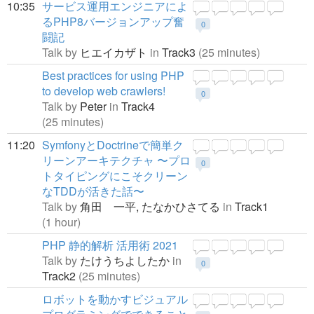
10:35
サービス運用エンジニアによ
るPHP8バージョンアップ奮
0
闘記
Talk by
ヒエイカザト
in
Track3
(25 minutes)
Best practices for using PHP
to develop web crawlers!
0
Talk by
Peter
in
Track4
(25 minutes)
11:20
SymfonyとDoctrineで簡単ク
リーンアーキテクチャ 〜プロ
0
トタイピングにこそクリーン
なTDDが活きた話〜
Talk by
角田 一平,
たなかひさてる
in
Track1
(1 hour)
PHP 静的解析 活用術 2021
Talk by
たけうちよしたか
in
0
Track2
(25 minutes)
ロボットを動かすビジュアル