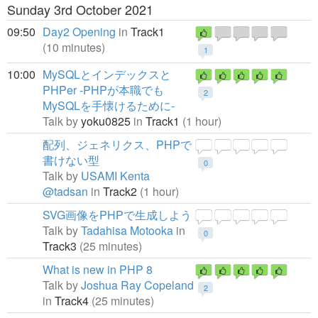
Sunday 3rd October 2021
09:50
Day2 Opening
in
Track1
(10 minutes)
1
10:00
MySQLとインデックスと
PHPer -PHPが本職でも
2
MySQLを手懐けるために-
Talk by
yoku0825
in
Track1
(1 hour)
配列、ジェネリクス、PHPで
書けない型
0
Talk by
USAMI Kenta
@tadsan
in
Track2
(1 hour)
SVG画像をPHPで生成しよう
Talk by
Tadahisa Motooka
in
0
Track3
(25 minutes)
What is new in PHP 8
Talk by
Joshua Ray Copeland
2
in
Track4
(25 minutes)