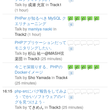
1
Talk by
成瀬 允宣
in
Track1
(1 hour)
PHPer が知るべき MySQL ク
エリチューニング
6
Talk by
mamiya naoki
in
Track2
(1 hour)
PHPアプリケーションだって
モニタリングしたい。
0
Talk by
杉山 祐一@MASH弦
楽団
in
Track3
(25 minutes)
今こそ深堀りする、PHPの
Dockerイメージ
3
Talk by
Sho Yamada
in
Track4
(25 minutes)
16:15
php-srcにバグ報告をしてみよ
う - でかいソフトウェアのバ
0
グを見つけよう -
Talk by
てきめん
in
Track3
(25 minutes)