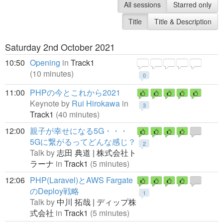
All sessions
Starred only
Title
Title & Description
Saturday 2nd October 2021
10:50
Opening
in
Track1
(10 minutes)
0
11:00
PHPの今とこれから2021
Keynote by
Rui Hirokawa
in
3
Track1
(40 minutes)
12:00
親子が幸せになる5G・・・
5Gに繋がるってどんな感じ？
2
Talk by
志田 典道 | 株式会社ト
ラーナ
in
Track1
(5 minutes)
12:06
PHP(Laravel)とAWS Fargate
のDeploy戦略
1
Talk by
中川 拓哉 | ディップ株
式会社
in
Track1
(5 minutes)