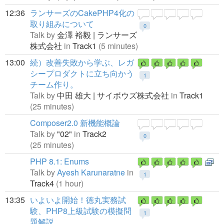
12:36
ランサーズのCakePHP4化の
取り組みについて
0
Talk by
金澤 裕毅 | ランサーズ
株式会社
in
Track1
(5 minutes)
13:00
続）改善失敗から学ぶ、レガ
シープロダクトに立ち向かう
1
チーム作り。
Talk by
中田 雄大 | サイボウズ株式会社
in
Track1
(25 minutes)
Composer2.0 新機能概論
Talk by
"02"
in
Track2
0
(25 minutes)
PHP 8.1: Enums
Talk by
Ayesh Karunaratne
in
1
Track4
(1 hour)
13:35
いよいよ開始！徳丸実務試
験、PHP8上級試験の模擬問
1
題解説