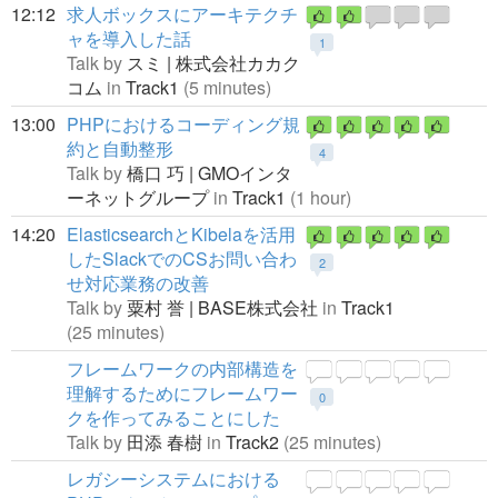
12:12
求人ボックスにアーキテクチ
ャを導入した話
1
Talk by
スミ | 株式会社カカク
コム
in
Track1
(5 minutes)
13:00
PHPにおけるコーディング規
約と自動整形
4
Talk by
橋口 巧 | GMOインタ
ーネットグループ
in
Track1
(1 hour)
14:20
ElasticsearchとKibelaを活用
したSlackでのCSお問い合わ
2
せ対応業務の改善
Talk by
粟村 誉 | BASE株式会社
in
Track1
(25 minutes)
フレームワークの内部構造を
理解するためにフレームワー
0
クを作ってみることにした
Talk by
田添 春樹
in
Track2
(25 minutes)
レガシーシステムにおける