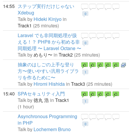
14:55
ステップ実行だけじゃない
Xdebug
0
Talk by
Hideki Kinjyo
in
Track1
(25 minutes)
Laravel でも非同期処理が扱
える！？ PHP8 から初める非
0
同期処理 〜 Laravel Octane 〜
Talk by
めもり〜
in
Track2
(25 minutes)
抽象のはしごの上手な登り
方〜使いやすい汎用ライブラ
1
リを作るために〜
Talk by
Hiromi Hishida
in
Track3
(25 minutes)
15:40
SPAセキュリティ入門
Talk by
徳丸 浩
in
Track1
1
(1 hour)
Asynchronous Programming
in PHP
0
Talk by
Lochemem Bruno