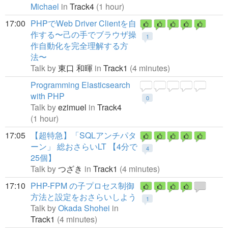
Michael
in
Track4
(1 hour)
17:00
PHPでWeb Driver Clientを自
作する〜己の手でブラウザ操
1
作自動化を完全理解する方
法〜
Talk by
東口 和暉
in
Track1
(4 minutes)
Programming Elasticsearch
with PHP
0
Talk by
ezimuel
in
Track4
(1 hour)
17:05
【超特急】「SQLアンチパタ
ーン」 総おさらいLT 【4分で
4
25個】
Talk by
つざき
in
Track1
(4 minutes)
17:10
PHP-FPM の子プロセス制御
方法と設定をおさらいしよう
1
Talk by
Okada Shohei
in
Track1
(4 minutes)