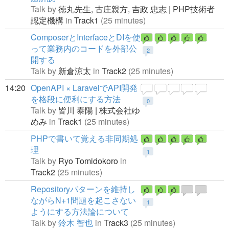
Talk by
徳丸先生,
古庄親方,
吉政 忠志 | PHP技術者
認定機構
in
Track1
(25 minutes)
ComposerとInterfaceとDIを使
って業務内のコードを外部公
2
開する
Talk by
新倉涼太
in
Track2
(25 minutes)
14:20
OpenAPI × LaravelでAPI開発
を格段に便利にする方法
0
Talk by
皆川 泰陽 | 株式会社ゆ
めみ
in
Track1
(25 minutes)
PHPで書いて覚える非同期処
理
1
Talk by
Ryo Tomidokoro
in
Track2
(25 minutes)
Repositoryパターンを維持し
ながらN+1問題を起こさない
1
ようにする方法論について
Talk by
鈴木 智也
in
Track3
(25 minutes)