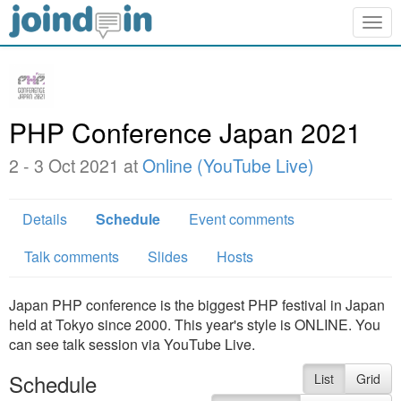
Togg
navig
PHP Conference Japan 2021
2 - 3 Oct 2021 at
Online (YouTube Live)
Details
Schedule
Event comments
Talk comments
Slides
Hosts
Japan PHP conference is the biggest PHP festival in Japan
held at Tokyo since 2000. This year's style is ONLINE. You
can see talk session via YouTube Live.
Schedule
List
Grid