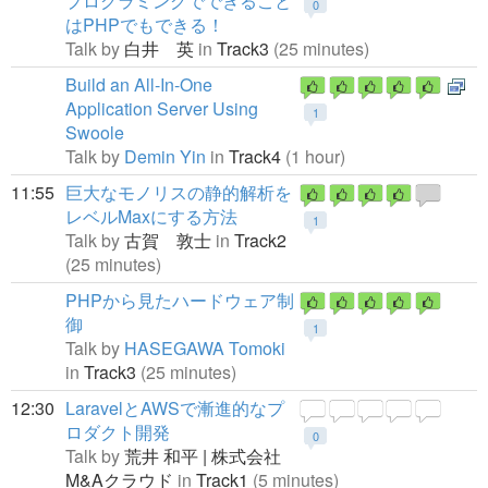
プログラミングでできること
0
はPHPでもできる！
Talk by
白井 英
in
Track3
(25 minutes)
Build an All-In-One
Application Server Using
1
Swoole
Talk by
Demin Yin
in
Track4
(1 hour)
11:55
巨大なモノリスの静的解析を
レベルMaxにする方法
1
Talk by
古賀 敦士
in
Track2
(25 minutes)
PHPから見たハードウェア制
御
1
Talk by
HASEGAWA Tomoki
in
Track3
(25 minutes)
12:30
LaravelとAWSで漸進的なプ
ロダクト開発
0
Talk by
荒井 和平 | 株式会社
M&Aクラウド
in
Track1
(5 minutes)