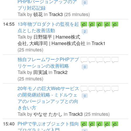
PHP8バージョンアップのア
0
プリ対応記録
Talk by
頓花
in
Track3
(25 minutes)
14:55
13年物プロダクトの監視を起
点とした改善活動
2
Talk by
日野陽平 | Hamee株式
会社,
大嶋淳司 | Hamee株式会社
in
Track1
(25 minutes)
独自フレームワークPHPアプ
リケーションの改善戦略
0
Talk by
田実誠
in
Track2
(25 minutes)
20年モノの巨大Webサービス
の開発継続戦略 - ミドルウェ
0
アのバージョンアップとの向
き合い方
Talk by
やなせ たかし
in
Track3
(25 minutes)
15:40
PHPで学ぶオブジェクト指向
プログラミング入門