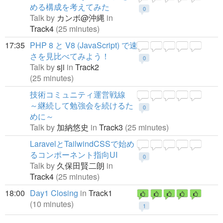
める構成を考えてみた
0
Talk by
カンボ@沖縄
in
Track4
(25 minutes)
17:35
PHP 8 と V8 (JavaScript) で速
さを見比べてみよう！
0
Talk by
sji
in
Track2
(25 minutes)
技術コミュニティ運営戦線
～継続して勉強会を続けるた
0
めに～
Talk by
加納悠史
in
Track3
(25 minutes)
LaravelとTailwindCSSで始め
るコンポーネント指向UI
0
Talk by
久保田賢二朗
in
Track4
(25 minutes)
18:00
Day1 Closing
in
Track1
(10 minutes)
1